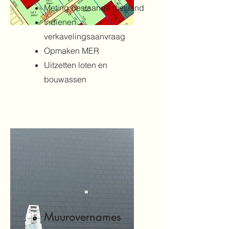
Meting bestaande toestand
Indienen
verkavelingsaanvraag
Opmaken MER
Uitzetten loten en
bouwassen
Muurovernames