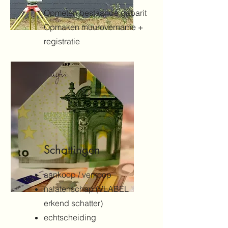
Opmeten bestaande gabarit
Opmaken muurovername +
registratie
Schattingen
aankoop / verkoop
nalatenschap (VLABEL
erkend schatter)
echtscheiding