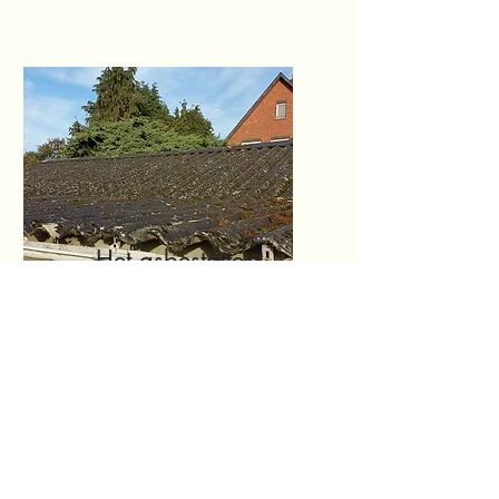
Het asbestattest
Asbestinventaris voor
verkoop, renovatie of sloop
Contactformulier
Phone